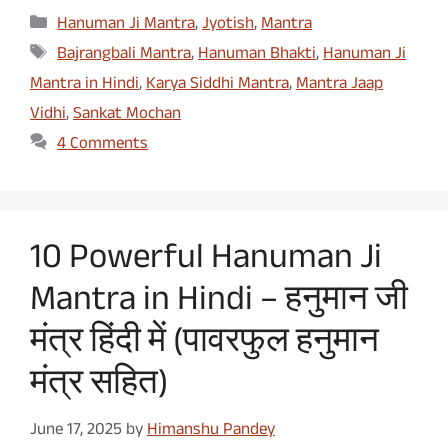
Categories
Hanuman Ji Mantra
,
Jyotish
,
Mantra
Tags
Bajrangbali Mantra
,
Hanuman Bhakti
,
Hanuman Ji
Mantra in Hindi
,
Karya Siddhi Mantra
,
Mantra Jaap
Vidhi
,
Sankat Mochan
4 Comments
10 Powerful Hanuman Ji
Mantra in Hindi – हनुमान जी
मंत्र हिंदी में (पावरफुल हनुमान
मंत्र सहित)
June 17, 2025
by
Himanshu Pandey