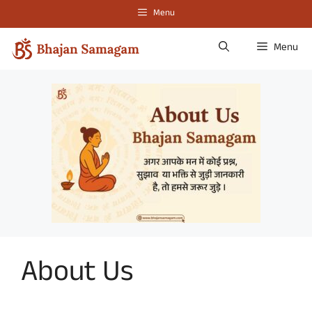
Skip
Menu
to
content
Menu
About Us