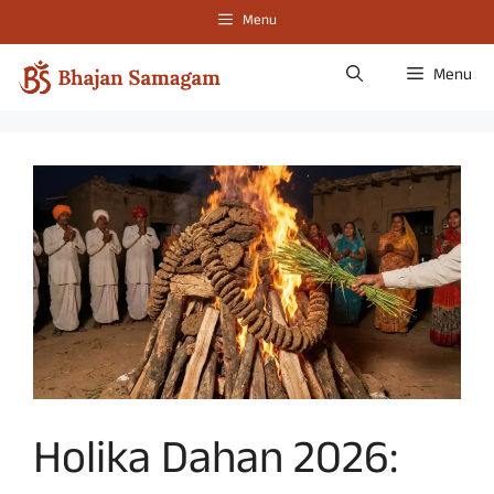
Skip
Menu
to
content
Menu
Holika Dahan 2026: