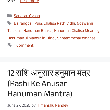
जीवन …
Read more
Categories
Sanatan Gyaan
Tags
Bajrangbali Puja
,
Chalisa Path Vidhi
,
Goswami
Tulsidas
,
Hanuman Bhakti
,
Hanuman Chalisa Meaning
,
Hanuman Ji Mantra in Hindi
,
Shreeramcharitmanas
1 Comment
12 राशि अनुसार हनुमान मंत्र
(Rashi Ke Anusar
Hanuman Mantra)
June 27, 2025
by
Himanshu Pandey