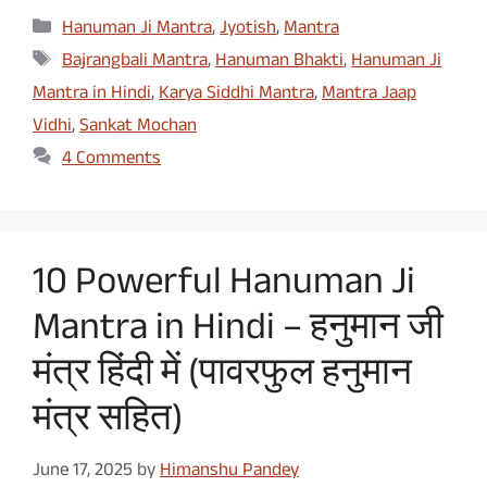
Categories
Hanuman Ji Mantra
,
Jyotish
,
Mantra
Tags
Bajrangbali Mantra
,
Hanuman Bhakti
,
Hanuman Ji
Mantra in Hindi
,
Karya Siddhi Mantra
,
Mantra Jaap
Vidhi
,
Sankat Mochan
4 Comments
10 Powerful Hanuman Ji
Mantra in Hindi – हनुमान जी
मंत्र हिंदी में (पावरफुल हनुमान
मंत्र सहित)
June 17, 2025
by
Himanshu Pandey