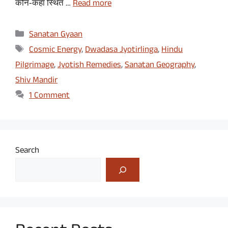
कौन‑कहाँ स्थित …
Read more
Categories
Sanatan Gyaan
Tags
Cosmic Energy
,
Dwadasa Jyotirlinga
,
Hindu
Pilgrimage
,
Jyotish Remedies
,
Sanatan Geography
,
Shiv Mandir
1 Comment
Search